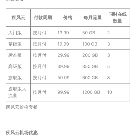
同时在线
疾风云
付款周期
价格
每月流量
数量
入门版
按月付
13.99
50 GB
2
基础版
按月付
19.99
100 GB
3
标准版
按月付
29.99
200 GB
3
高级版
按月付
39.99
350 GB
5
旗舰版
按月付
59.99
600 GB
8
旗舰版大
按月付
99.99
1200 GB
10
流量
疾风云价格套餐
疾风云机场优惠