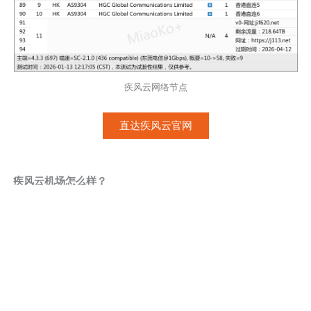
疾风云网络节点
直达疾风云官网
疾风云机场怎么样？
作为实力老牌机场新晋分站，疾风云表现出色。以超低的价格
提供稳定高速的线路，同时配备快速响应的售后，都说明这是
一家具备超高性价比的优质机场节点。如果您正在挑选心仪的
翻墙梯子工具，那 WinXray 相信 JFCloud 疾风云机场绝对不
会令您失望。
更多好用的机场推荐请访问：
好用的WinXray节点购买机场推