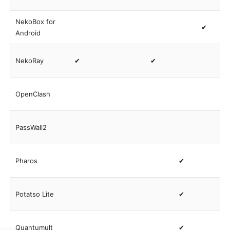
NekoBox for
✔
Android
NekoRay
✔
✔
OpenClash
PassWall2
Pharos
✔
Potatso Lite
✔
Quantumult
✔